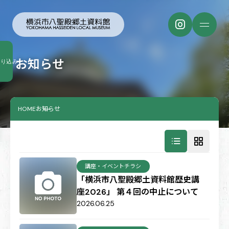
お知らせ
絞り込み
HOME
お知らせ
講座・イベントチラシ
「横浜市八聖殿郷土資料館歴史講
座2026」 第４回の中止について
2026.06.25