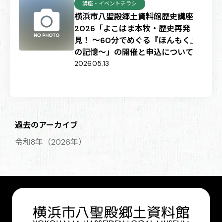
講座・イベントチラシ
横浜市八聖殿郷土資料館歴史講座
2026「よこはま本牧・歴史再発
見！ 〜60分でめぐる『ほんもく』
の記憶〜」の開催と申込について
2026.05.13
過去のアーカイブ
令和8年（2026年）