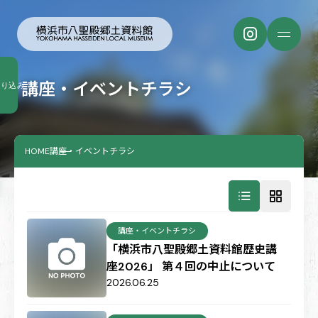
講座・イベントチラシ
絞り込み
HOME
講座・イベントチラシ
講座・イベントチラシ
「横浜市八聖殿郷土資料館歴史講
座2026」 第４回の中止について
2026.06.25