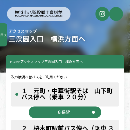
アクセスマップ
目次
三渓園入口 横浜方面へ
HOME
アクセスマップ
三渓園入口 横浜方面へ
次の横浜市営バスをご利用ください
１ 元町・中華街駅そば 山下町
バス停へ（乗車 ２０分）
８系統
２ 桜木町駅前バス停へ（乗車 ３