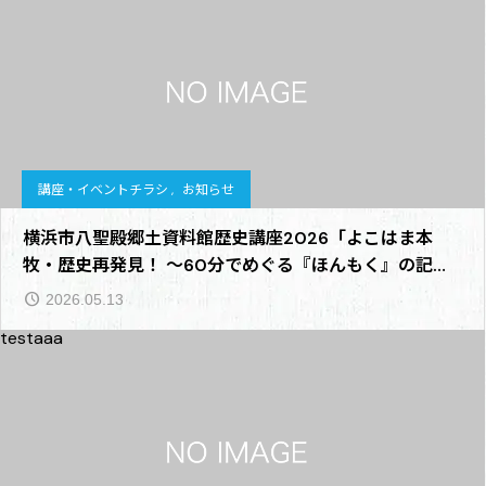
講座・イベントチラシ
,
お知らせ
横浜市八聖殿郷土資料館歴史講座2026「よこはま本
牧・歴史再発見！ 〜60分でめぐる『ほんもく』の記
憶〜」の開催と申込について
2026.05.13
testaaa