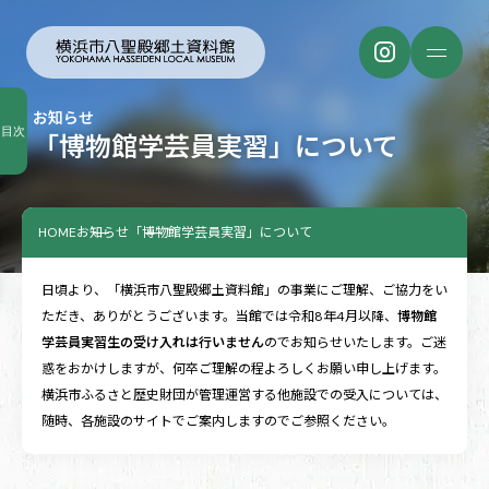
お知らせ
目次
「博物館学芸員実習」について
HOME
お知らせ
「博物館学芸員実習」について
日頃より、「横浜市八聖殿郷土資料館」の事業にご理解、ご協力をい
ただき、ありがとうございます。当館では令和8年4月以降、
博物館
学芸員実習生の受け入れは行いません
のでお知らせいたします。ご迷
惑をおかけしますが、何卒ご理解の程よろしくお願い申し上げます。
横浜市ふるさと歴史財団が管理運営する他施設での受入については、
随時、各施設のサイトでご案内しますのでご参照ください。