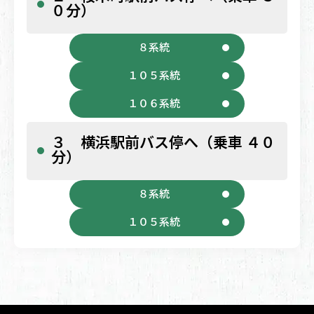
０分）
８系統
１０５系統
１０６系統
３ 横浜駅前バス停へ（乗車 ４０
分）
８系統
１０５系統