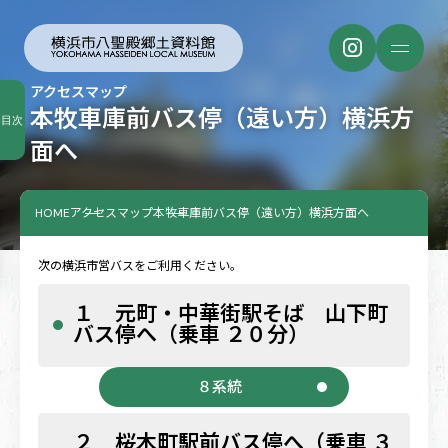
アクセスマップ
本牧車庫前バス停（遠い方）横浜方
目次
面へ
HOME
アクセスマップ
本牧車庫前バス停（遠い方）横浜方面へ
次の横浜市営バスをご利用ください。
１ 元町・中華街駅そば 山下町
バス停へ（乗車 ２０分）
８系統
２ 桜木町駅前バス停へ（乗車 ３